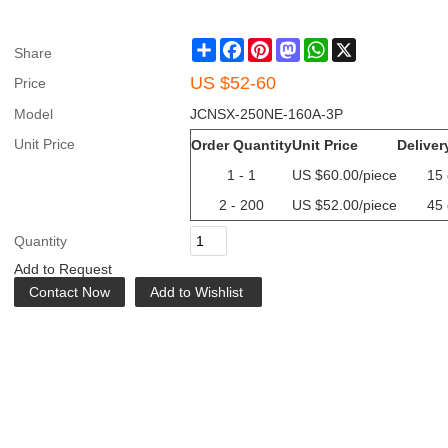
Share
Facebook
Pinterest
Mastodon
WhatsApp
X
Share
US $
52-60
Price
Model
JCNSX-250NE-160A-3P
Unit Price
Order Quantity
Unit Price
Deliver
1 - 1
US $
60.00
/piece
15
2 - 200
US $
52.00
/piece
45
Quantity
Add to Request
Contact Now
Add to Wishlist