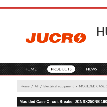
H
HOME
PRODUCTS
NEWS
Home
/
All
/
Electrical equipment
/
MOULDED CASE 
Moulded Case Circuit Breaker JCNSX250NE 16