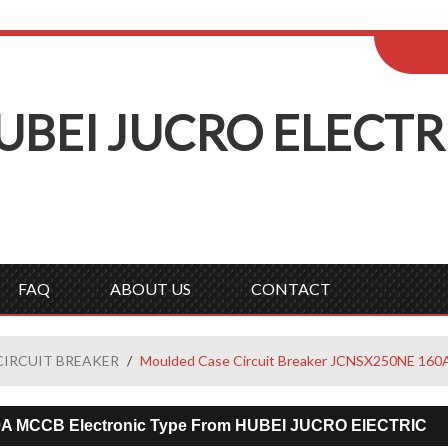
ENGLISH
Wel
English
Русск
UBEI
J
UCRO
E
LECTR
FAQ
ABOUT US
CONTACT
CIRCUIT BREAKER
/
Moulded Case Circuit Breaker JCNSX250NE 160
0A MCCB Electronic Type From HUBEI JUCRO ElECTRIC