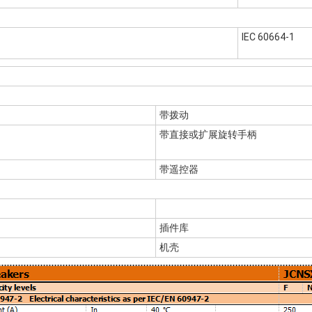
IEC 60664-1
带拨动
带直接或扩展旋转手柄
带遥控器
插件库
机壳