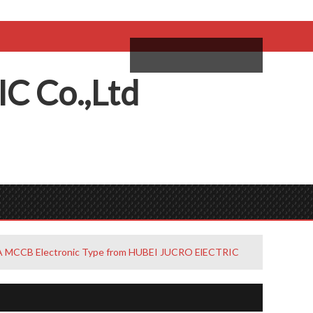
come,
Log in
/
Sign Up
ий
IC
C
o.,
L
td
A MCCB Electronic Type from HUBEI JUCRO ElECTRIC