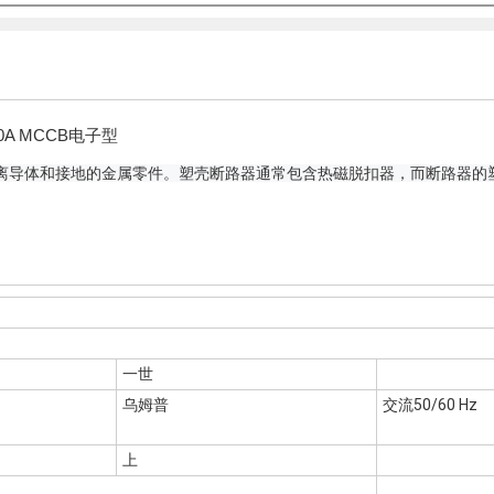
0A MCCB电子型
离导体和接地的金属零件。
塑壳断路器通常包含热磁脱扣器，而断路器的
一世
乌姆普
交流50/60 Hz
上